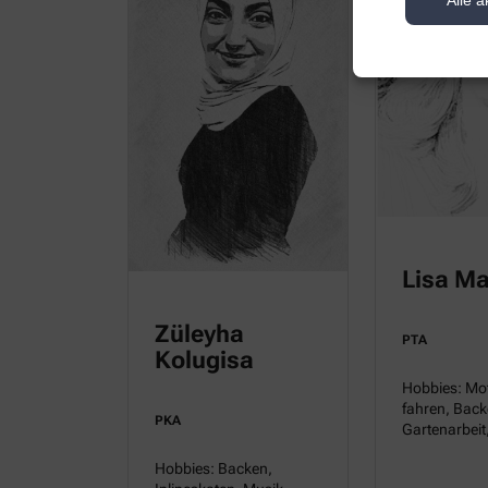
Alle a
Lisa Ma
Züleyha
PTA
Kolugisa
Hobbies: Mo
fahren, Back
PKA
Gartenarbeit
Hobbies: Backen,