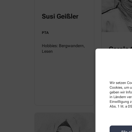
Susi Geißler
PTA
Hobbies: Bergwandern,
Carola 
Lesen
PTA
Hobbies: Wa
Wir setzen Coo
Lesen, Sch
Cookies, um u
geben wir Inf
in Ländern ve
Einwilligung z
Abs. 1 lit. a