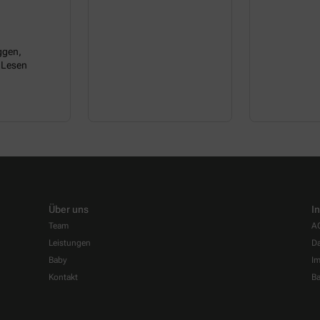
ggen,
 Lesen
Über uns
I
Team
A
Leistungen
Da
Baby
I
Kontakt
Ba