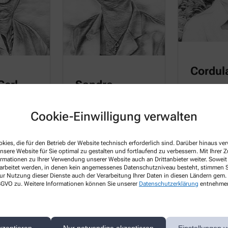
Cordul
Gerl
Sandra
Goschala
PTA
Cookie-Einwilligung verwalten
Hobbies: Tr
PKA
Schwimme
ndern,
kies, die für den Betrieb der Website technisch erforderlich sind. Darüber hinaus v
wimmen
Hobbies: Musik spielen,
nsere Website für Sie optimal zu gestalten und fortlaufend zu verbessern. Mit Ihrer
Reisen
ormationen zu Ihrer Verwendung unserer Website auch an Drittanbieter weiter. Soweit
rarbeitet werden, in denen kein angemessenes Datenschutzniveau besteht, stimmen Si
ur Nutzung dieser Dienste auch der Verarbeitung Ihrer Daten in diesen Ländern gem. 
 DSGVO zu. Weitere Informationen können Sie unserer
Datenschutzerklärung
entnehme