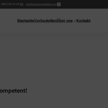
08857/69 49 09
info@marienapotheke.org
Startseite
Vorbestellen
Über uns
Kontakt
kompetent!