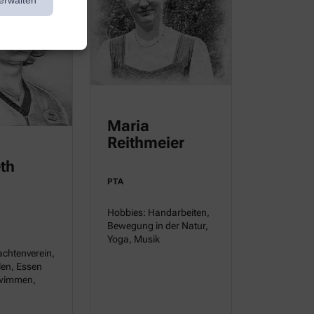
erwalten
Maria
Reithmeier
eth
PTA
Hobbies: Handarbeiten,
Bewegung in der Natur,
Yoga, Musik
achtenverein,
len, Essen
wimmen,