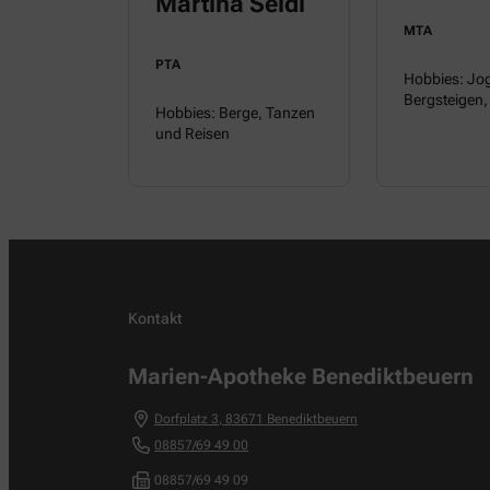
Martina Seidl
MTA
PTA
Hobbies: Jo
Bergsteigen,
Hobbies: Berge, Tanzen
und Reisen
Kontakt
Marien-Apotheke Benediktbeuern
Dorfplatz 3
,
83671
Benediktbeuern
08857/69 49 00
08857/69 49 09