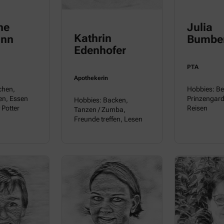
ne
Julia
Kathrin
ann
Bumbe
Edenhofer
PTA
Apothekerin
chen,
Hobbies: Be
en, Essen
Prinzengard
Hobbies: Backen,
 Potter
Reisen
Tanzen / Zumba,
Freunde treffen, Lesen