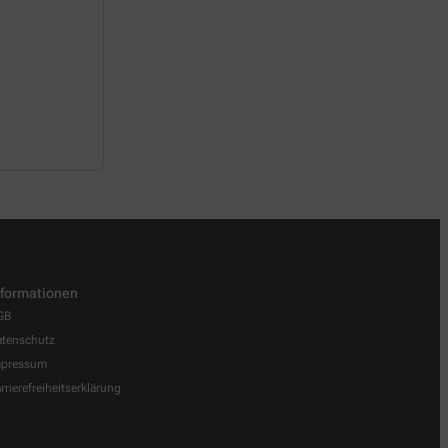
nformationen
GB
tenschutz
mpressum
rrierefreiheitserklärung