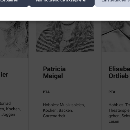
kzeptieren
Nur notwendige akzeptieren
Einstellungen v
Patricia
Elisab
ier
Meigel
Ortlieb
PTA
PTA
torrad
Hobbies: Musik spielen,
Hobbies: Tr
en, Kochen,
Kochen, Backen,
Theaterspie
, Joggen
Gartenarbeit
gehen, Sch
Lesen