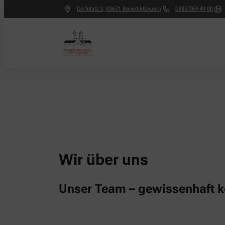
Dorfplatz 3
,
83671
Benediktbeuern
08857/69 49 00
Wir über uns
Unser Team – gewissenhaft 