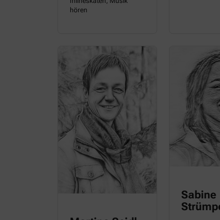
Inlineskaten, Musik
hören
Sabine
Strümp