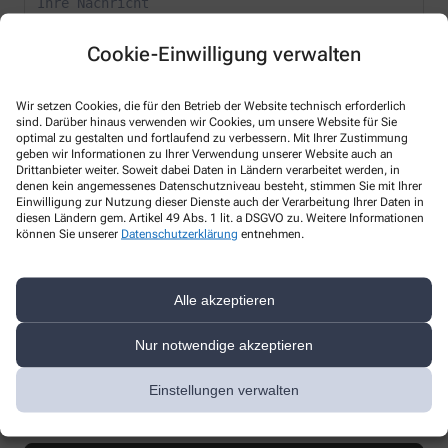
Cookie-Einwilligung verwalten
Wir setzen Cookies, die für den Betrieb der Website technisch erforderlich
sind. Darüber hinaus verwenden wir Cookies, um unsere Website für Sie
* Bitte füllen Sie die Pflichtfelder aus
optimal zu gestalten und fortlaufend zu verbessern. Mit Ihrer Zustimmung
geben wir Informationen zu Ihrer Verwendung unserer Website auch an
Ich erkläre mich damit einverstanden, dass die von mir angegebenen
Drittanbieter weiter. Soweit dabei Daten in Ländern verarbeitet werden, in
denen kein angemessenes Datenschutzniveau besteht, stimmen Sie mit Ihrer
Daten elektronisch erfasst und gespeichert und meine Daten an die
Einwilligung zur Nutzung dieser Dienste auch der Verarbeitung Ihrer Daten in
von mir ausgesuchte Apotheke übergeben werden. Rechtsgrundlage
diesen Ländern gem. Artikel 49 Abs. 1 lit. a DSGVO zu. Weitere Informationen
der Verarbeitung ist Art. 6 Abs. 1 lit. a DS-GVO. Die Einwilligung kann
können Sie unserer
Datenschutzerklärung
entnehmen.
jederzeit widerrufen werden, z.B. per E-Mail an
info@marienapotheke.org
.
Ihre Daten werden ausschließlich zur Bearbeitung Ihrer Anfrage
Alle akzeptieren
verwendet. Weitere Informationen zum Datenschutz finden Sie unter
folgendem Link:
Datenschutz
.
Nur notwendige akzeptieren
Sind Sie ein Mensch? Dann wählen Sie bitte
das Flugzeug
Einstellungen verwalten